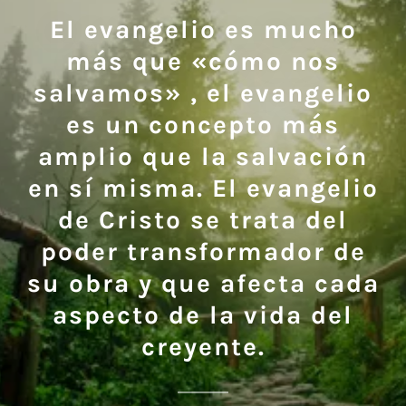
El evangelio es mucho
más que «cómo nos
salvamos» , el evangelio
es un concepto más
amplio que la salvación
en sí misma. El evangelio
de Cristo se trata del
poder transformador de
su obra y que afecta cada
aspecto de la vida del
creyente.